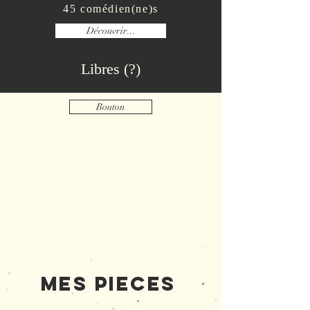
45 comédien(ne)s
Découvrir...
Libres (?)
Bouton
Mes PIECES