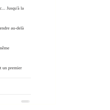
... Jusqu'à la 
endre au-delà 
 même 
nt un premier 