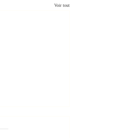
Voir tout
ise de
arantaine
velle pièce "crise de